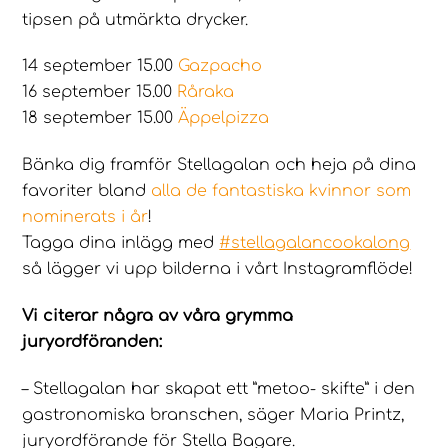
tipsen på utmärkta drycker.
14 september 15.00
Gazpacho
16 september 15.00
Råraka
18 september 15.00
Äppelpizza
Bänka dig framför Stellagalan och heja på dina
favoriter bland
alla de fantastiska kvinnor som
nominerats i år
!
Tagga dina inlägg med
#stellagalancookalong
så lägger vi upp bilderna i vårt Instagramflöde!
Vi citerar några av våra grymma
juryordföranden:
– Stellagalan har skapat ett ”metoo- skifte” i den
gastronomiska branschen, säger Maria Printz,
juryordförande för Stella Bagare.