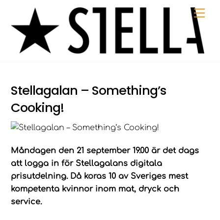
Skip
Me
to
content
​Stellagalan – Something’s
Cooking!
Måndagen den 21 september 19.00 är det dags
att logga in för Stellagalans digitala
prisutdelning. Då koras 10 av Sveriges mest
kompetenta kvinnor inom mat, dryck och
service.