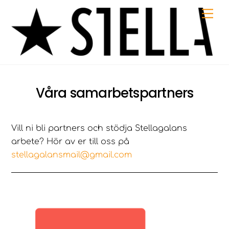
Skip
Me
to
content
Våra samarbetspartners
Vill ni bli partners och stödja Stellagalans
arbete? Hör av er till oss på
stellagalansmail@gmail.com