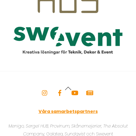
Back
To
Top
Våra samarbetspartners
Menigo, Sergel HUB, Provinum, Skånemejerier,
The Absolut
Company
,
Galatea,
Sundqvist
och Swevent