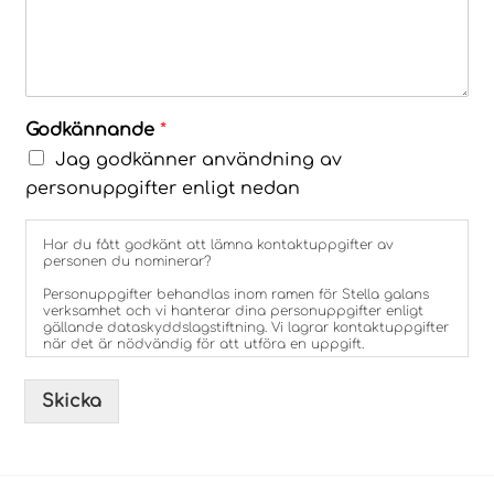
Godkännande
*
Jag godkänner användning av
personuppgifter enligt nedan
Har du fått godkänt att lämna kontaktuppgifter av
personen du nominerar?
Personuppgifter behandlas inom ramen för Stella galans
verksamhet och vi hanterar dina personuppgifter enligt
gällande dataskyddslagstiftning. Vi lagrar kontaktuppgifter
när det är nödvändig för att utföra en uppgift.
Observera att dina och den nominerades kontaktuppgifter
kommer att behöva delas med respektive kategoris
Skicka
jurygrupper.
Du måste ge ditt samtycke till detta enligt aktuell
dataskyddslagstiftning.