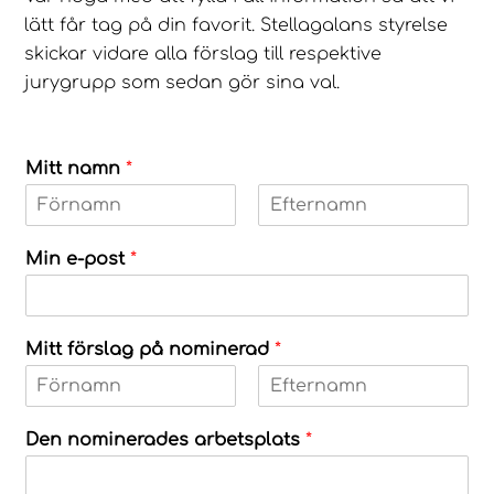
lätt får tag på din favorit. Stellagalans styrelse
skickar vidare alla förslag till respektive
jurygrupp som sedan gör sina val.
Mitt namn
*
F
S
ö
i
Min e-post
*
r
s
s
t
t
Mitt förslag på nominerad
*
F
S
ö
i
Den nominerades arbetsplats
*
r
s
s
t
t