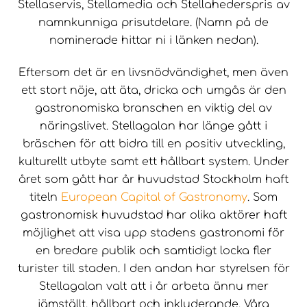
Stellaservis, Stellamedia och Stellahederspris av
namnkunniga prisutdelare. (Namn på de
nominerade hittar ni i länken nedan).
Eftersom det är en livsnödvändighet, men även
ett stort nöje, att äta, dricka och umgås är den
gastronomiska branschen en viktig del av
näringslivet. Stellagalan har länge gått i
bräschen för att bidra till en positiv utveckling,
kulturellt utbyte samt ett hållbart system. Under
året som gått har år huvudstad Stockholm haft
titeln
European Capital of Gastronom
y
.
Som
gastronomisk huvudstad har olika aktörer haft
möjlighet att visa upp stadens gastronomi för
en bredare publik och samtidigt locka fler
turister till staden. I den andan har styrelsen för
Stellagalan valt att i år arbeta ännu mer
jämställt, hållbart och inkluderande. Våra