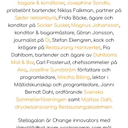
bagare & konditorer
,
Josephine Sondlo,
prisbelönt bartender, Niklas Falkman, partner på
Søder reklambyrå
, Frida Bäcke, ägare och
konditor på
Socker Sucker
,
Magnus Johansson
,
konditor & bagarmästare, Göran Jonsson,
journalist på
DI
, Stefan Ekengren, kock och
krögare på
Restaurang Hantverket
, Pia
Dahlbom, bartender och ägare av
Dahlboms
Mat & Bar
, Carl Frosterud, chefssommelier på
Aira
,
Josefine Sundström
författare och
programledare,
Mischa Billing
, lektor i
Måltidskunskap och programledare, Janni
Berndt Dahl, ordförande
Svenska
Sommelierföreningen
samt
Mattias Dahl,
dryckesansvaring Restaurangakademien.
Stellagalan är Change innovators med
jämställdhet inom gastronomin som mål.