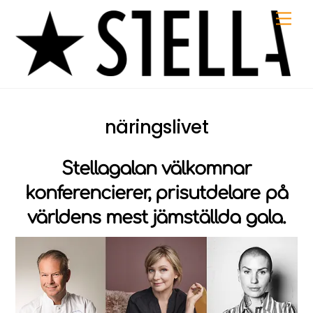
Skip
Me
to
content
näringslivet
Stellagalan välkomnar
konferencierer, prisutdelare på
världens mest jämställda gala.