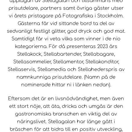
upplagan av Stellagalan och tillsammans med
prisutdelare, partners samt övriga gäster utser
vi årets pristagare på Fotografiska i Stockholm.
Gästerna får vid sittande bord ta del av
sedvanligt festligt glitter, god dryck och god mat.
Samtidigt får vi veta vilka som vinner i de nio
kategorierna. För då presenteras 2023 års
Stellakock, Stellabartender, Stellabagare,
Stellasommelier, Stellamentor, Stellakonditor,
Stellaservis, Stellamedia och Stellahederspris av
namnkunniga prisutdelare. (Namn på de
nominerade hittar ni i länken nedan).
Eftersom det är en livsnödvändighet, men även
ett stort nöje, att äta, dricka och umgås är den
gastronomiska branschen en viktig del av
näringslivet. Stellagalan har länge gått i
bräschen för att bidra till en positiv utveckling,