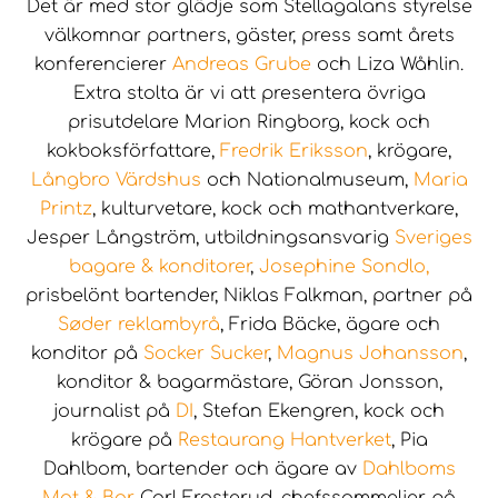
Det är med stor glädje som Stellagalans styrelse
välkomnar partners, gäster, press samt årets
konferencierer
Andreas Grube
och Liza Wåhlin.
Extra stolta är vi att presentera övriga
prisutdelare Marion Ringborg, kock och
kokboksförfattare,
Fredrik Eriksson
, krögare,
Långbro Värdshus
och Nationalmuseum,
Maria
Printz
, kulturvetare, kock och mathantverkare,
Jesper Långström, utbildningsansvarig
Sveriges
bagare & konditorer
,
Josephine Sondlo,
prisbelönt bartender, Niklas Falkman, partner på
Søder reklambyrå
, Frida Bäcke, ägare och
konditor på
Socker Sucker
,
Magnus Johansson
,
konditor & bagarmästare, Göran Jonsson,
journalist på
DI
, Stefan Ekengren, kock och
krögare på
Restaurang Hantverket
, Pia
Dahlbom, bartender och ägare av
Dahlboms
Mat & Bar
, Carl Frosterud, chefssommelier på