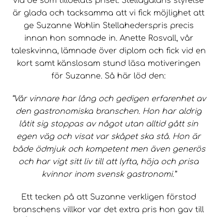
via de som tilldelats priset. Stellagalans styrelse
är glada och tacksamma att vi fick möjlighet att
ge Suzanne Wohlin Stellahederspris precis
innan hon somnade in. Anette Rosvall, vår
taleskvinna, lämnade över diplom och fick vid en
kort samt känslosam stund läsa motiveringen
för Suzanne. Så här löd den:
”Vår vinnare har lång och gedigen erfarenhet av
den gastronomiska branschen. Hon har aldrig
låtit sig stoppas av något utan alltid gått sin
egen väg och visat var skåpet ska stå. Hon är
både ödmjuk och kompetent men även generös
och har vigt sitt liv till att lyfta, höja och prisa
kvinnor inom svensk gastronomi.”
Ett tecken på att Suzanne verkligen förstod
branschens villkor var det extra pris hon gav till