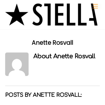
Skip
Me
to
content
Anette Rosvall
About
Anette Rosvall
POSTS BY ANETTE ROSVALL: