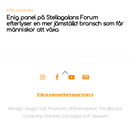
STELLAGALAN
Enig panel på Stellagalans Forum
efterlyser en mer jämställd bransch som får
människor att växa
Back
To
Top
Våra samarbetspartners
Menigo, Sergel HUB, Provinum, Skånemejerier,
The Absolut
Company
,
Galatea,
Sundqvist
och Swevent